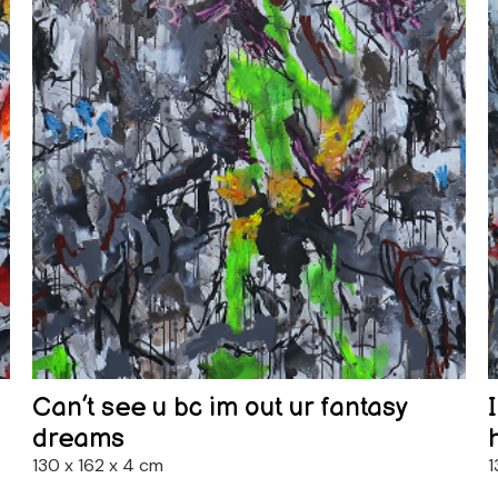
Can’t see u bc im out ur fantasy
dreams
130 x 162 x 4 cm
1