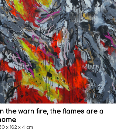
In the warn fire, the flames are a
home
30 x 162 x 4 cm