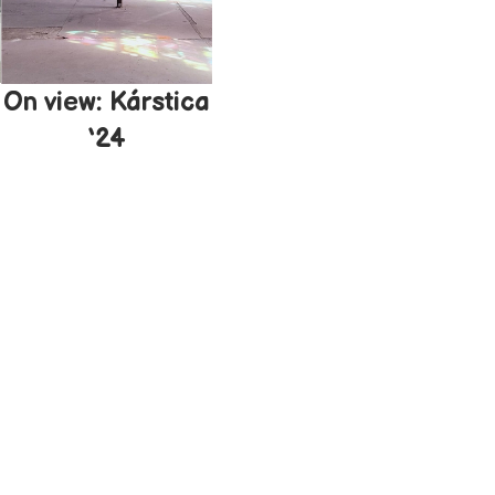
On view: Kárstica
‘24