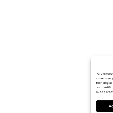
Para ofrece
almacenar y
tecnologías
las identifi
puede afect
A